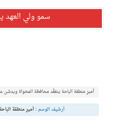
سمو ولي العهد ي
أميرِ منطقة الباحة يتفقَّد محافظة المخواة ويدشن ع
أرشيف الوسم :
أميرِ منطقة الباح