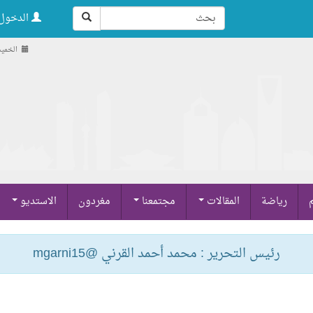
الدخول 
الخميس , 21 صفر
م
رياضة
المقالات
مجتمعنا
مغردون
الاستديو
رئيس التحرير : محمد أحمد القرني @mgarni15