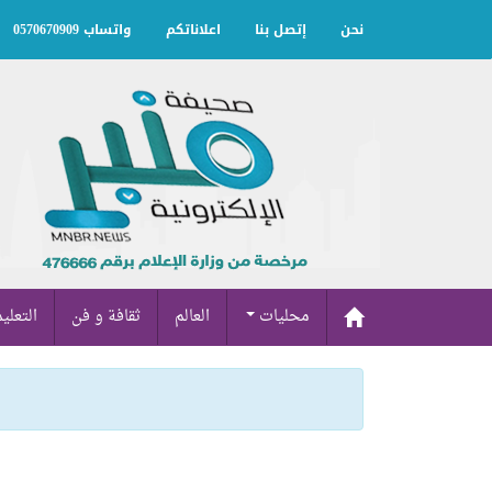
نحن
إتصل بنا
اعلاناتكم
واتساب 0570670909
محليات
العالم
ثقافة و فن
التعلي