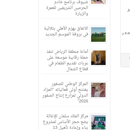
ضيوف برنامج خادم
الحرمين الشريفين للعمرة
ر
والزيارة
الاتفاق يهزم الأهلي بثلاثية
في بروفة الموسم الجديد
أمانة منطقة الرياض تنفذ
حملة رقابية موسعة على
عربات تقديم الطعام في
قطاع الشمال
المركز الوطني للصقور
يفتتح أولى فعالياته “المزاد
الدولي لمزارع إنتاج الصقور
2026”
مركز الملك سلمان للإغاثة
يضع حجر الأساس لمشروع
بناء وإعادة تأهيل 13