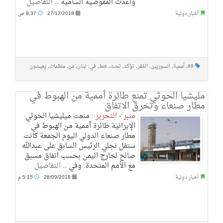
وأعدت المفوضية السامية ..
التفاصيل
أخبار دولية
27/12/2018
9:37 ص
69
,
أممية
,
السوريين
,
الفقر
,
تؤكد
,
تحت
,
خط
,
في
,
لبنان
,
من
,
منظمات
,
يعيشون
مليشيا الحوثي تمنع طائرة أممية من الهبوط في
مطار صنعاء وتخرق الاتفاق
منبر - التحرير :
منعت ميليشيا الحوثي
الإيرانية طائرة أممية من الهبوط في
مطار صنعاء الدولي اليوم الجمعة كانت
ستقل نجلي الرئيس السابق على عبدالله
صالح لخارج اليمن بحسب اتفاق مسبق
مع الأمم المتحدة. وفي ..
التفاصيل
أخبار دولية
28/09/2018
5:15 م