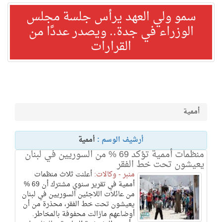
سمو ولي العهد يرأس جلسة مجلس
الوزراء في جدة.. ويصدر عددًا من
القرارات
أممية
أرشيف الوسم :
أممية
منظمات أممية تؤكد 69 % من السوريين في لبنان
يعيشون تحت خط الفقر
منبر - وكالات:
أعلنت ثلاث منظمات
أممية في تقرير سنوي مشترك أن 69 %
من عائلات اللاجئين السوريين في لبنان
يعيشون تحت خط الفقر، محذرة من أن
أوضاعهم مازالت محفوفة بالمخاطر.