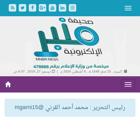
السبت , 23 صفر 1448 هـ ,
8 أغسطس 2026 م |
ديسمبر 27, 2018 , 9:37 ص
رئيس التحرير : محمد أحمد القرني @mgarni15