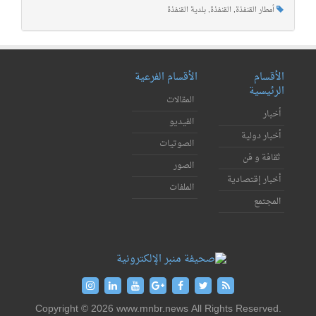
أمطار القنفذة
,
القنفذة
,
بلدية القنفذة
الأقسام
الأقسام الفرعية
الرئيسية
المقالات
أخبار
الفيديو
أخبار دولية
الصوتيات
ثقافة و فن
الصور
أخبار إقتصادية
الملفات
المجتمع
Copyright © 2026 www.mnbr.news All Rights Reserved.