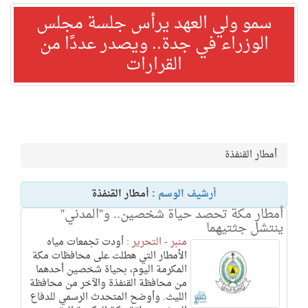
سمو ولي العهد يرأس جلسة مجلس
الوزراء في جدة.. ويصدر عددًا من
القرارات
أمطار القنفذة
أرشيف الوسم :
أمطار القنفذة
أمطار مكة تحصد حياة شخصين.. و”المدني”
ينتشل جثتيهما
منبر - التحرير :
أودت تجمعات مياه
الأمطار التي هطلت على محافظات مكة
المكرمة اليوم، بحياة شخصين أحدهما
من محافظة القنفذة والآخر من محافظة
الليث. وأوضح المتحدث الرسمي للدفاع