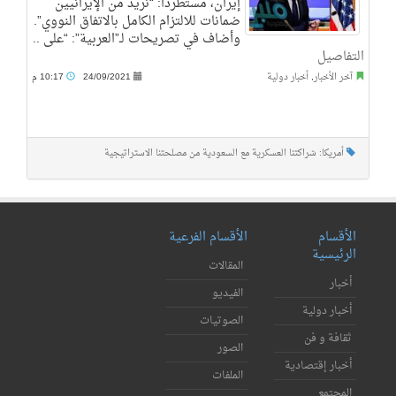
إيران، مستطردا: “نريد من الإيرانيين
ضمانات للالتزام الكامل بالاتفاق النووي”.
وأضاف في تصريحات لـ”العربية”: “على ..
التفاصيل
آخر الأخبار
,
أخبار دولية
24/09/2021
10:17 م
أمريكا: شراكتنا العسكرية مع السعودية من مصلحتنا الاستراتيجية
الأقسام
الأقسام الفرعية
الرئيسية
المقالات
أخبار
الفيديو
أخبار دولية
الصوتيات
ثقافة و فن
الصور
أخبار إقتصادية
الملفات
المجتمع