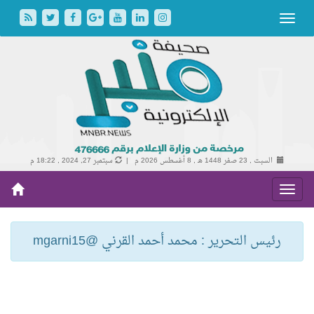
السبت , 23 صفر 1448 هـ ,
8 أغسطس 2026 م |
سبتمبر 27, 2024 , 18:22 م
رئيس التحرير : محمد أحمد القرني @mgarni15