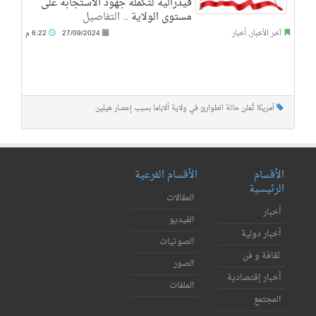
فيدرالية لتكملة جهود الاستجابة على
مستوى الولاية ..
التفاصيل
آخر الأخبار
,
أخبار
27/09/2024
6:22 م
أمريكا تُعلن حالة الطوارئ في ولاية ألاباما بسبب إعصار هيلين
الأقسام
الأقسام الفرعية
الرئيسية
المقالات
أخبار
الفيديو
أخبار دولية
الصوتيات
ثقافة و فن
الصور
أخبار إقتصادية
الملفات
المجتمع