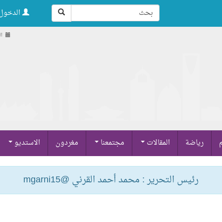
الدخول 
السب
م
رياضة
المقالات
مجتمعنا
مغردون
الاستديو
رئيس التحرير : محمد أحمد القرني @mgarni15