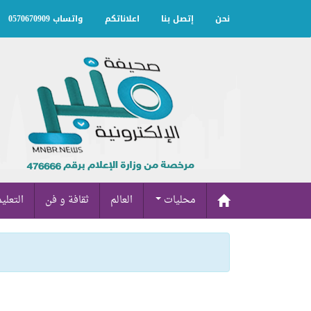
نحن
إتصل بنا
اعلاناتكم
واتساب 0570670909
محليات
العالم
ثقافة و فن
التعلي