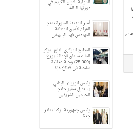
الدولية للقرآن الكريم في
دورتها الـ 46
ا
أمير المدينة المنورة يقدم
العزاء لأمين المنطقة
المهندس فهد البليهشي
المطبخ المركزي التابع لمركز
الملك سلمان للإغاثة يوزع
(25,000) وجبة غذائية
ساخنة في قطاع غزة
رئيس الوزراء اللبناني
يستقبل سفير خادم
الحرمين الشريفين
رئيس جمهورية تركيا يغادر
جدة