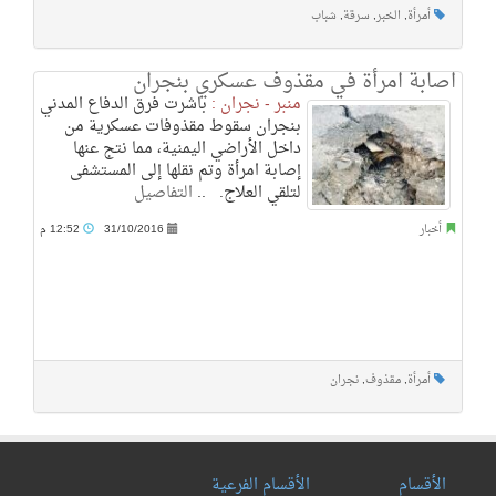
أمرأة
,
الخبر
,
سرقة
,
شباب
اصابة امرأة في مقذوف عسكري بنجران
منبر - نجران :
باشرت فرق الدفاع المدني
بنجران سقوط مقذوفات عسكرية من
داخل الأراضي اليمنية، مما نتج عنها
إصابة امرأة وتم نقلها إلى المستشفى
لتلقي العلاج. ..
التفاصيل
أخبار
31/10/2016
12:52 م
أمرأة
,
مقذوف
,
نجران
الأقسام
الأقسام الفرعية