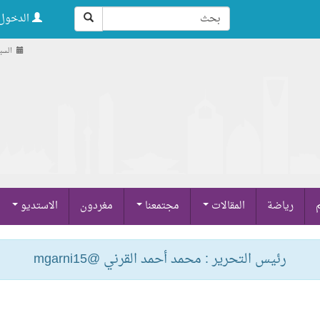
الدخول 
السبت , 23 ص
م
رياضة
المقالات
مجتمعنا
مغردون
الاستديو
رئيس التحرير : محمد أحمد القرني @mgarni15