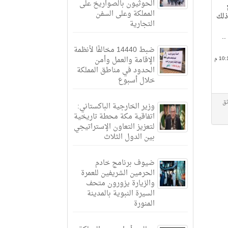
الحوثيون بالصواريخ على
المملكة وعلى السفن
ر الذاتي (RVM)، وذلك
التجارية
.
ضبط 14440 مخالفًا لأنظمة
الإقامة والعمل وأمن
الحدود في مناطق المملكة
خلال أسبوع
ئق
وزير الخارجية الباكستاني:
اتفاقية مكة محطة تاريخية
لتعزيز التعاون الإستراتيجي
بين الدول الثلاث
ضيوف برنامج خادم
الحرمين الشريفين للعمرة
والزيارة يزورون متحف
السيرة النبوية بالمدينة
المنورة