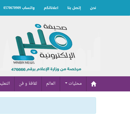
نحن
إتصل بنا
اعلاناتكم
واتساب 0570670909
محليات
العالم
ثقافة و فن
التعلي