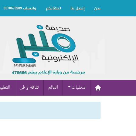
نحن
إتصل بنا
اعلاناتكم
واتساب 0570670909
محليات
العالم
ثقافة و فن
التعلي