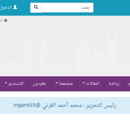
الدخول 
السبت 
م
رياضة
المقالات
مجتمعنا
مغردون
الاستديو
رئيس التحرير : محمد أحمد القرني @mgarni15