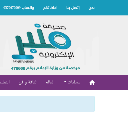
نحن
إتصل بنا
اعلاناتكم
واتساب 0570670909
محليات
العالم
ثقافة و فن
التعلي