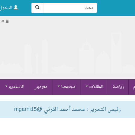
الدخول 
السبت , 3
م
رياضة
المقالات
مجتمعنا
مغردون
الاستديو
رئيس التحرير : محمد أحمد القرني @mgarni15