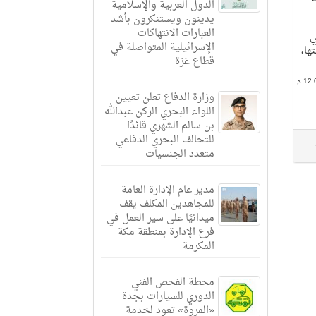
الدول العربية والإسلامية
يدينون ويستنكرون بأشد
العبارات الانتهاكات
ي
الإسرائيلية المتواصلة في
ها،
قطاع غزة
وزارة الدفاع تعلن تعيين
اللواء البحري الركن عبدالله
بن سالم الشهري قائدًا
للتحالف البحري الدفاعي
متعدد الجنسيات
مدير عام الإدارة العامة
للمجاهدين المكلف يقف
ميدانيًا على سير العمل في
فرع الإدارة بمنطقة مكة
المكرمة
محطة الفحص الفني
الدوري للسيارات بجدة
«المروة» تعود لخدمة