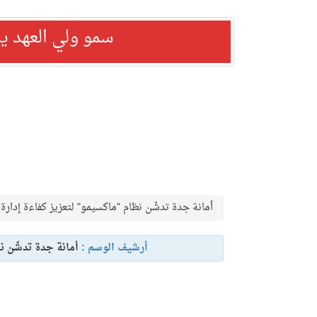
سمو ولي العهد ي
أمانة جدة تدشّن نظام "ماكسيمو" لتعزيز كفاءة إدار
أرشيف الوسم :
أمانة جدة تدشّن ن