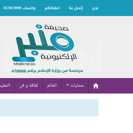
نحن
إتصل بنا
اعلاناتكم
واتساب 0570670909
محليات
العالم
ثقافة و فن
التعلي