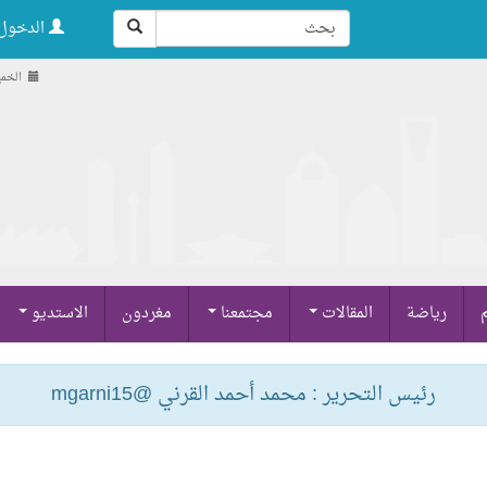
الدخول 
الخميس , 21 
م
رياضة
المقالات
مجتمعنا
مغردون
الاستديو
رئيس التحرير : محمد أحمد القرني @mgarni15