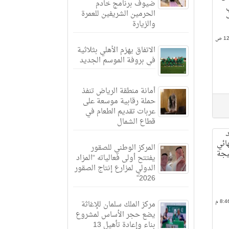
ضيوف برنامج خادم
الحرمين الشريفين للعمرة
ب
والزيارة
الاتفاق يهزم الأهلي بثلاثية
في بروفة الموسم الجديد
أمانة منطقة الرياض تنفذ
حملة رقابية موسعة على
عربات تقديم الطعام في
قطاع الشمال
هائي
المركز الوطني للصقور
يجة
يفتتح أولى فعالياته “المزاد
الدولي لمزارع إنتاج الصقور
2026”
مركز الملك سلمان للإغاثة
يضع حجر الأساس لمشروع
بناء وإعادة تأهيل 13