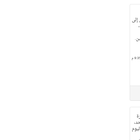
إلى
دوري الدرجة الأولى بعدما خسر 1 - 3،
ن.
ة
حد،
ليوم