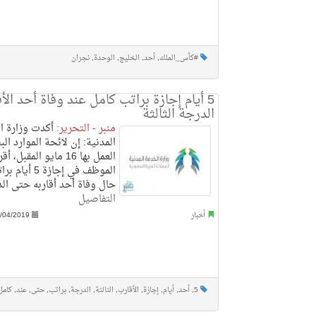
#كأس_الملك
,
أحد
,
الخليج
,
الوحدة
,
نجران
5 أيام إجازة براتب كامل عند وفاة أحد ال
الدرجة الثالثة
منبر - التحرير:
أكدت وزارة ا
المدنية: إن لائحة الموارد الب
العمل بها 16 مايو المقبل
الموظف في إجازة
حال وفاة أحد أقاربه حتى الد
التفاصيل
أخبار
/04/2019
5
,
أحد
,
أيام
,
إجازة
,
الأقارب
,
الثالثة
,
الدرجة
,
براتب
,
حتى
,
عند
,
كامل