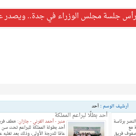
رأس جلسة مجلس الوزراء في جدة.. ويصدر عدد
أرشيف الوسم :
أحد
أحد بطلًا لبراعم المملكة
لنصر برئاسة
منبر - أحمد القرني - جازان:
خطف فري
 مع
أح
 صفوف فريق
عامًا للدرجة الأولى، وذلك بعد تغلبه ع