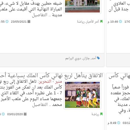
 ولعب العلاوي
ضيفه حطين بهدف مقابل لا شيء، في
 جدة قبل أن
المباراة النهائية التي أقيمت على ملع
مدينة ..
التفاصيل
17/
10:46 م
آخر الأخبار
,
رياضة
23/05/2021
12:55 ص
أحد
,
جازان
,
دوري البراعم
هائي كأس
الاتفاق يتأهل لربع نهائي كأس الملك بسباعية أحد
منبر - التحرير:
تاهل الاتفاق إلى ربع ن
زاً صعباً
كأس الملك بعد ان تمكن من الفوز بنت
 1-صفر، ليحجز مقعده
7 - 1 على نظيره أحد، في اللقاء الذي
لملك، في
جمعهما مساء اليوم على ملعب الأمير
 مدينة
محمد ..
التفاصيل
ة، وفي
رياضة
03/01/2020
8:46 م
03/1
8:49 م