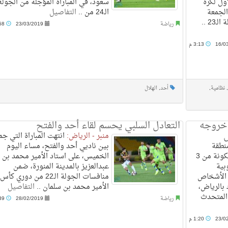
ول لكرة
سعود، في المباراة المؤجلة من الجولة
الجمعة
الـ24 من ..
التفاصيل
2 ..
رياضة
23/03/2019
10:58 م
16/0
3:13 م
,
نظامية
,
أحد
,
الهلال
ء خروجه
التعادل السلبي يحسم لقاء أحد والفتح
ض
منبر - الرياض:
انتهت المباراة التي ج
نطقة
بين ناديي أحد والفتح، مساء اليوم
الرياض القبض على عصابة مكونة من 3
الخميس، على استاد الأمير محمد بن
بية
عبدالعزيز بالمدينة المنورة، ضمن
د الأشخاص
منافسات الجولة الـ22 من دوري كأس
 بالرياض،
الأمير محمد بن سلمان ..
التفاصيل
المتحدث
رياضة
28/02/2019
11:39 م
23/0
1:20 م