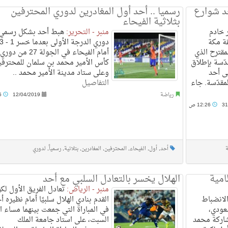
د شوارع
رسميا .. أحد أول المغادرين لدوري المحترفين
بثلاثية الفيحاء
 خادم
منبر - التحرير:
هبط أحد بشكل رسمي 
ة مكة
مقترح الذي
أمام الفيحاء في الجولة 27 من دوري
دّسة بإطلاق
كأس الأمير محمد بن سلمان للمحترفي
ى أحد
وعلى ستاد مدينة الأمير محمد ..
مقدّسة. جاء
التفاصيل
رياضة
12/04/2019
9:35 م
31
12:26 ص
أحد
,
أول
,
الفيحاء
,
المحترفين
,
المغادرين
,
بثلاثية
,
رسمياً
,
لدوري
امية
الهلال يخسر بالتعادل السلبي مع أحد
منبر - الرياض:
تعادل الفريق الأول لكر
لانضباط
القدم بنادي الهلال سلبيًا أمام نظيره أ
سعودي،
في المباراة التي جمعت بينهما مساء ا
شاركة محمد
السبت، على استاد جامعة الملك