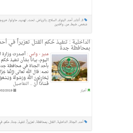
3
,
أثناء
,
أحد
,
البنوك
,
السلاح
,
بالرياض
,
تحت
,
تهديد
,
حاولوا
,
خروج
شخص
,
ضبط
,
من
,
وافدين
الداخلية : تنفيذ حُكم القتل تعزيراً في أحد
بمحافظة جدة
منبر - واس :
أصدرت وزارة ال
اليوم، بياناً بشأن تنفيذ حُكم ا
بأحد الجناة في محافظة جدة,
نصه: قال الله تعالى:(إِنَّمَا جَزَاءُ
يُحَارِبُونَ اللَّهَ وَرَسُولَهُ وَيَسْع
فَسَادًا أَنْ ..
التفاصيل
أخبار
/02/2019
أحد
,
الجناة
,
الداخلية
,
القتل
,
بمحافظة
,
تعزيراً
,
تنفيذ
,
جدة
,
حكم
,
في