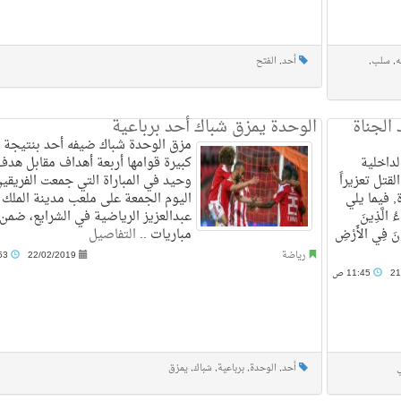
ه
,
سلب
,
أحد
,
الفتح
 الجناة
الوحدة يمزق شباك أحد برباعية
مزق الوحدة شباك ضيفه أحد بنتيجة
داخلية
كبيرة قوامها أربعة أهداف مقابل هدف
لقتل تعزيراً
وحيد في المباراة التي جمعت الفريقي
 فيما يلي
اليوم الجمعة على ملعب مدينة الملك
 الَّذِينَ
عبدالعزيز الرياضية في الشرايع، ضمن
َوْنَ فِي الأَرْضِ
مباريات ..
التفاصيل
رياضة
22/02/2019
10:53 م
21
11:45 ص
أحد
,
الوحدة
,
برباعية
,
شباك
,
يمزق