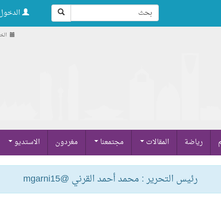
الدخول 
الخميس ,
م
رياضة
المقالات
مجتمعنا
مغردون
الاستديو
رئيس التحرير : محمد أحمد القرني @mgarni15