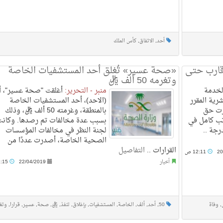
أحد
,
الاتفاق
,
كأس الملك
أقارب حتى
«صحة عسير» تُغلق أحد المستشفيات الخاصة
وتغرمه 50 ألف ريال
لخدمة
منبر - التحرير:
أغلقت "صحة عسير"، 
شرية المقرر
(الاحد)، أحد المستشفيات الخاصة
، أقرت حق
بالمنطقة، وغرمته 50 ألف ريال، وذلك
 5 أيام براتب كامل في
بسبب عدة مخالفات تم رصدها. وكان
رجة ..
لجنة النظر في مخالفات المؤسسات
الصحية الخاصة، أصدرت عددًا من
القرارات ..
التفاصيل
20
12:11 ص
أخبار
22/04/2019
11:15 ص
,
وفاة
50
,
أحد
,
ألف
,
الخاصة
,
المستشفيات
,
بإغلاق
,
تنفذ
,
ريال
,
صحة
,
عسير
,
قرارا
,
وتغ