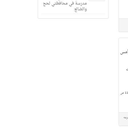
مدرسة في محافظتي لحج
والضالع
أمس
ت
رمه