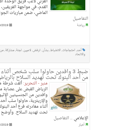
القرني لاعب فريق الوحدة الأ
القدم، في مواجهة الفريقين، 
الماضي، ضمن مباريات الجولة الـ3
التفاصيل
رياضة
3/2019
أحد
,
احتجاجات
,
الانضباط
,
بشأن
,
ترفض
,
لاعبين
,
لجنة
,
مشاركة
,
من
والاتحاد
ضبط 3 وافدين حاولوا سلب شخص أثنا
من أحد البنوك تحت تهديد السلاح بالريا
منبر - التحرير:
ألقت شرطة م
وافدين من الجنسيتين الإثيو
والإريترية، حاولوا سلب أح
أثناء مغادرته فرع أحد البنوك
تحت تهديد السلاح. وأوضح 
الإعلامي ..
التفاصيل
أخبار
2/2019