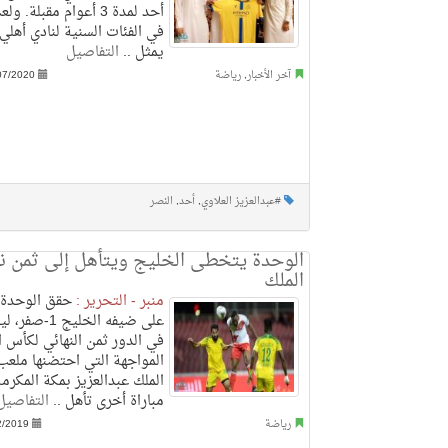
أحد لمدة 3 أعوام مقبلة.
في الفئات السنية لنادي أهلي
يمثل ..
التفاصيل
آخر الأخبار
,
رياضة
07/2020
#عبدالعزيز العلاوي
,
أحد
,
النصر
الوحدة يتخطى الخليج ويتأهل إلى ثمن ن
الملك
منبر - التحرير :
حقق الوحدة فو
على ضيفه الخليج
في الدور ثمن النهائي لكأس ا
المواجهة التي احتضنها ملعب
الملك عبدالعزيز بمكة المكرم
مباراة أخرى تأهل ..
التفاصيل
رياضة
2/2019