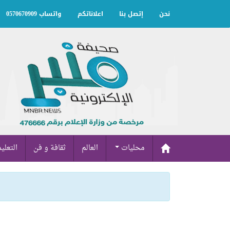
نحن
إتصل بنا
اعلاناتكم
واتساب 0570670909
محليات
العالم
ثقافة و فن
التعلي