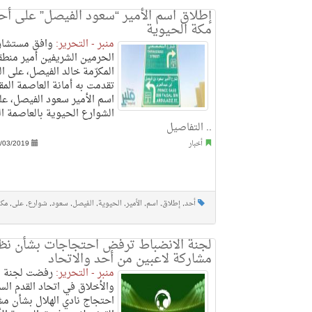
إطلاق اسم الأمير “سعود الفيصل” على أح
مكة الحيوية
منبر - التحرير:
وافق مستشار
الحرمين الشريفين أمير منطق
المكرّمة خالد الفيصل، على ال
تقدمت به أمانة العاصمة المق
اسم الأمير سعود الفيصل، عل
الشوارع الحيوية بالعاصمة ال
..
التفاصيل
أخبار
/03/2019
أحد
,
إطلاق
,
اسم
,
الأمير
,
الحيوية
,
الفيصل
,
سعود
,
شوارع
,
على
,
مكة
لجنة الانضباط ترفض احتجاجات بشأن نظ
مشاركة لاعبين من أحد والاتحاد
منبر - التحرير:
رفضت لجنة ا
والأخلاق في اتحاد القدم ال
احتجاج نادي الهلال بشأن م