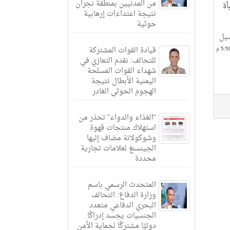
من المدنيين بمنطقة نجران
بأة
نتيجة اعتداءات إرهابية
حوثية
صيل
قيادة القوات المشتركة
للتحالف: نقدم التعازي في
شهداء القوات المسلحة
اليمنية الأبطال نتيجة
الهجوم الحوثي الغادر
“الغذاء والدواء” تحذر من
استهلاك منتجات قهوة
وشوكولاتة مضاف إليها
الجينسنغ لعلامات تجارية
محددة
المتحدث الرسمي باسم
وزارة الدفاع: التحالف
البحري الدفاعي متعدد
الجنسيات يجسد إدراكًا
دوليًا مشتركًا لحماية الأمن