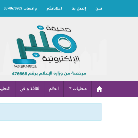
نحن
إتصل بنا
اعلاناتكم
واتساب 0570670909
محليات
العالم
ثقافة و فن
التعلي