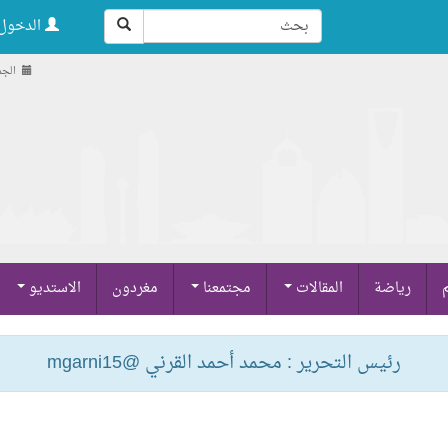
الدخول 
الجمعة , 22
م
رياضة
المقالات
مجتمعنا
مغردون
الاستديو
رئيس التحرير : محمد أحمد القرني @mgarni15