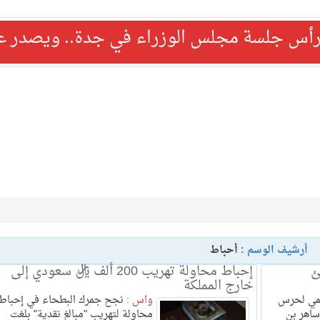
رأس جلسة مجلس الوزراء في جدة.. ويصدر عدد
أرشيف الوسم :
أحباط
طئ
إحباط محاولة تهريب 200 ألف ريال سعودي إلى
خارج المملكة
مي لحرس
واس :
نجح جمرك البطحاء في إحباط
ساهر بن
محاولة لتهريب "مبالغ نقدية" بلغت