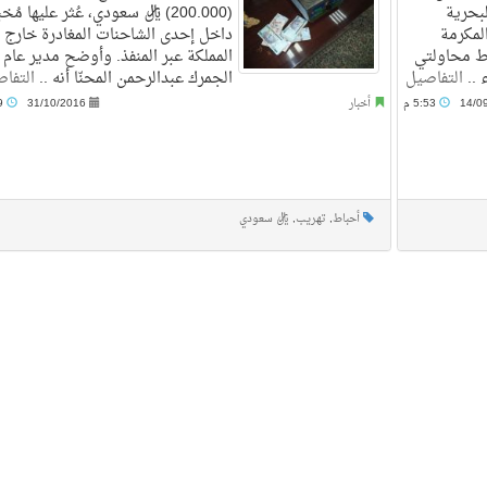
بحرية
(200.000) ريال سعودي، عُثر عليها مُخ
لمكرمة
داخل إحدى الشاحنات المغادرة خارج
ط محاولتي
المملكة عبر المنفذ. وأوضح مدير عام
 ..
التفاصيل
الجمرك عبدالرحمن المحنّا أنه ..
التفا
14/0
5:53 م
أخبار
31/10/2016
5:59 م
أحباط
,
تهريب
,
ريال سعودي