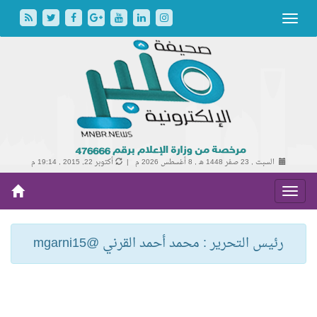
السبت , 23 صفر 1448 هـ ,
8 أغسطس 2026 م |
أكتوبر 22, 2015 , 19:14 م
رئيس التحرير : محمد أحمد القرني @mgarni15