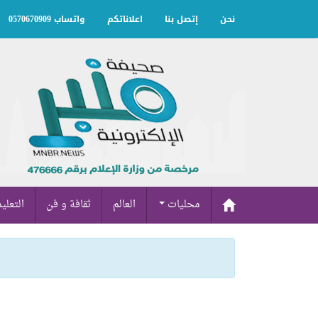
نحن
إتصل بنا
اعلاناتكم
واتساب 0570670909
محليات
العالم
ثقافة و فن
التعلي