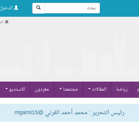
الدخول 
الجمعة ,
م
رياضة
المقالات
مجتمعنا
مغردون
الاستديو
رئيس التحرير : محمد أحمد القرني @mgarni15