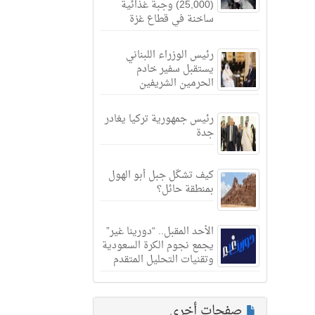
(25,000) وجبة غذائية
ساخنة في قطاع غزة
رئيس الوزراء اللبناني
يستقبل سفير خادم
الحرمين الشريفين
رئيس جمهورية تركيا يغادر
جدة
كيف تشكّل جبل أبو الهول
بمنطقة حائل؟
الأحد المقبل.. “دورينا غير”
يجمع نجوم الكرة السعودية
وتقنيات التحليل المتقدم
صفحات أخرى