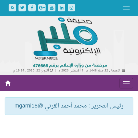
الجمعة , 22 صفر 1448 هـ ,
7 أغسطس 2026 م |
أكتوبر 22, 2015 , 19:14 م
رئيس التحرير : محمد أحمد القرني @mgarni15